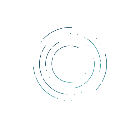
Tags:
burza
trh
CryptoCompare
Komentáře
Pokud si přejete přidat komentář, musíte být přihlášen.
DOLLERO NEWS
The Dollar Wrecking Ball: Why is a strong US dollar so
dangerous?
The rising US dollar strength is starting to produce cracks across
economies and markets.
What is a DAO?