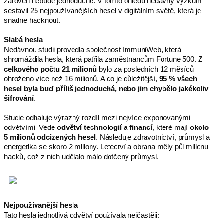
zároveň nebude jednoduché. V tomto ohledu nedávný výzkum 
sestavil 25 nejpoužívanějších hesel v digitálním světě, která je 
snadné hacknout.
Slabá hesla
Nedávnou studii provedla společnost ImmuniWeb, která 
shromáždila hesla, která patřila zaměstnancům Fortune 500. 
Z 
celkového počtu 21 milionů
 bylo za posledních 12 měsíců 
ohroženo více než 16 milionů. A co je důležitější, 
95 % všech 
hesel byla buď příliš jednoduchá, nebo jim chybělo jakékoliv 
šifrování
.
Studie odhaluje výrazný rozdíl mezi nejvíce exponovanými 
odvětvími. Vede 
odvětví technologií a financí
, které mají
 okolo 
5 milionů odcizených hesel
. Následuje zdravotnictví, průmysl a 
energetika se skoro 2 miliony. Letectví a obrana měly půl milionu 
hacků, což z nich udělalo málo dotčený průmysl.
Nejpoužívanější hesla
Tato hesla jednotlivá odvětví používala nejčastěji: