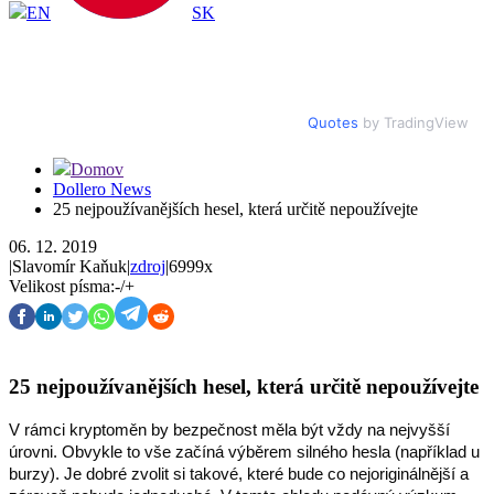
EN
SK
Quotes
by TradingView
Domov
Dollero News
25 nejpoužívanějších hesel, která určitě nepoužívejte
06. 12. 2019
|
Slavomír Kaňuk
|
zdroj
|
6999x
Velikost písma:
-
/
+
25 nejpoužívanějších hesel, která určitě nepoužívejte
V rámci kryptoměn by bezpečnost měla být vždy na nejvyšší 
úrovni. Obvykle to vše začíná výběrem silného hesla (například u 
burzy). Je dobré zvolit si takové, které bude co nejoriginálnější a 