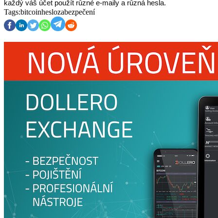
každý váš účet použít různé e-maily a různá hesla.
Tags:
bitcoin
heslo
zabezpečení