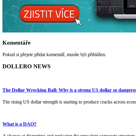
Komentáře
Pokud si přejete přidat komentář, musíte být přihlášen.
DOLLERO NEWS
The Dollar Wrecking Ball: Why is a strong US dollar so dangero
The rising US dollar strength is starting to produce cracks across ec
What is a DAO?
A chance at disrupting and replacing the prevalent corporate structure.