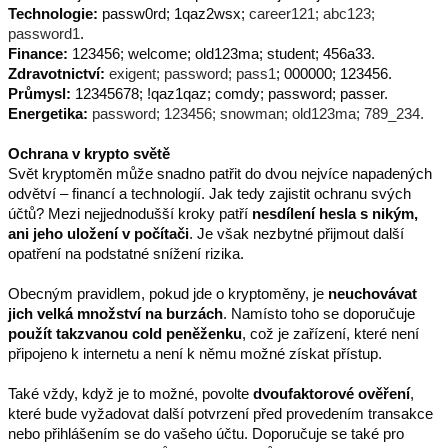
Technologie:
 passw0rd; 1qaz2wsx;
 career121; abc123; 
password1
.
Finance:
 123456; welcome; old123ma; student; 456a33.
Zdravotnictví:
exigent; password; pass1
; 000000; 123456.
Průmysl: 
12345678; !qaz1qaz; comdy; password; passer.
Energetika:
password; 123456; snowman; old123ma; 789_234.
Ochrana v krypto světě
Svět kryptoměn může snadno patřit do dvou nejvíce napadených 
odvětví – financí a technologií. Jak tedy zajistit ochranu svých 
účtů? Mezi nejjednodušší kroky patří 
nesdílení hesla s nikým, 
ani jeho uložení v počítači
. Je však nezbytné přijmout další 
opatření na podstatné snížení rizika.
Obecným pravidlem, pokud jde o kryptoměny, je 
neuchovávat 
jich velká množství na burzách
. Namísto toho se doporučuje 
použít takzvanou cold peněženku
, což je zařízení, které není 
připojeno k internetu a není k němu možné získat přístup.
Také vždy, když je to možné, povolte 
dvoufaktorové ověření
, 
které bude vyžadovat další potvrzení před provedením transakce 
nebo přihlášením se do vašeho účtu. Doporučuje se také pro 