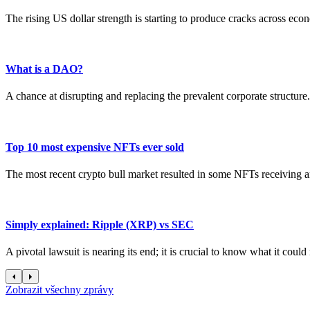
The rising US dollar strength is starting to produce cracks across ec
What is a DAO?
A chance at disrupting and replacing the prevalent corporate structure.
Top 10 most expensive NFTs ever sold
The most recent crypto bull market resulted in some NFTs receiving an
Simply explained: Ripple (XRP) vs SEC
A pivotal lawsuit is nearing its end; it is crucial to know what it coul
Zobrazit všechny zprávy