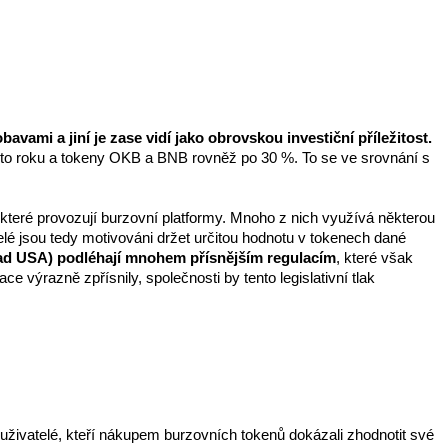
bavami a jiní je zase vidí jako obrovskou investiční příležitost.
to roku a tokeny OKB a BNB rovněž po 30 %. To se ve srovnání s 
, které provozují burzovní platformy. Mnoho z nich využívá některou 
elé jsou tedy motivováni držet určitou hodnotu v tokenech dané 
klad USA) podléhají mnohem přísnějším regulacím
, které však 
 výrazně zpřísnily, společnosti by tento legislativní tlak 
 uživatelé, kteří nákupem burzovních tokenů dokázali zhodnotit své 