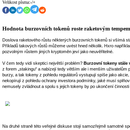
Velikost písma:
-
/
+
Hodnota burzovních tokenů roste raketovým tempe
Doslova raketového růstu některých burzovních tokenů si všímá stá
Příkladů takových růstů můžeme uvést hned několik. Hxro napříkla
pozvolným růstem jiných kryptoměn jeví jako neuvěřitelné.
V čem tedy vidí skeptici největší problém? 
Burzovní tokeny stále 
z forem „stakingu“ a nabízejí tedy větším ale i menším uživatelům p
burzy, a tak tokeny z pohledu regulátorů vystupují spíše jako akcie
nekopírují z pohledu ochrany investora podmínky, jaké musí splňovat 
nemusely zvládnout a spolu s jejich tokeny by po ukončení činnosti 
Na druhé straně této veřejné diskuse stojí samozřejmě samotné spole