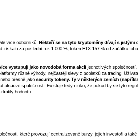
m
le více odborníků. 
Někteří se na tyto kryptoměny dívají s jistými o
d získalo za poslední rok 1 000 %, token FTX 157 % od začátku toho
více vystupují jako novodobá forma akcií
 jednotlivých společností
latformy různé výhody, nejčastěji slevy z poplatků za trading. Uživat
, nebo přesně jako 
security tokeny. Ty v některých zemích (napří
akciové společnosti. Existuje tedy riziko, že pokud by se tyto regulace
ztratily hodnotu.
čnosti, které provozují centralizované burzy, jejich investoři a také