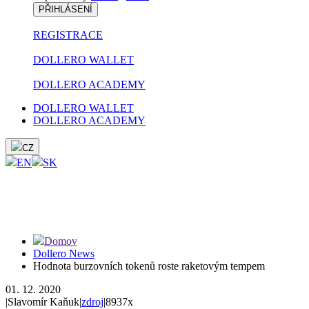
PŘIHLÁSENÍ
REGISTRACE
DOLLERO WALLET
DOLLERO ACADEMY
DOLLERO WALLET
DOLLERO ACADEMY
CZ
EN
SK
Domov
Dollero News
Hodnota burzovních tokenů roste raketovým tempem
01. 12. 2020
|
Slavomír Kaňuk
|
zdroj
|
8937x