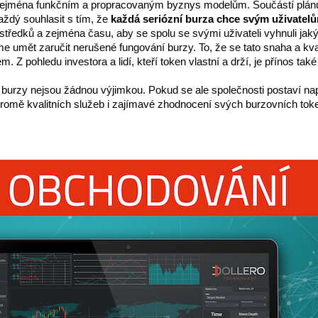
 zejména funkčním a propracovaným byznys modelům. Součástí plánu ka
aždý souhlasit s tím, že 
každá seriózní burza chce svým uživatelům
ostředků a zejména času, aby se spolu se svými uživateli vyhnuli jak
umět zaručit nerušené fungování burzy. To, že se tato snaha a kvalita
Z pohledu investora a lidí, kteří token vlastní a drží, je přínos také
 burzy nejsou žádnou výjimkou. Pokud se ale společnosti postaví na
 kromě kvalitních služeb i zajímavé zhodnocení svých burzovních tok