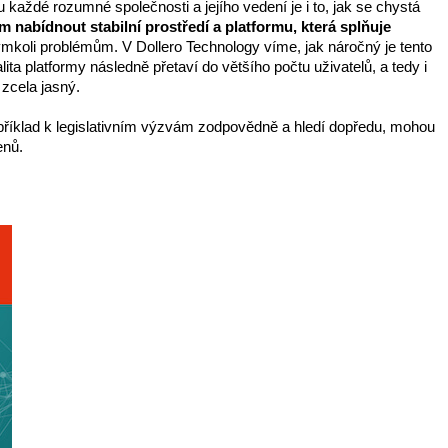
ždé rozumné společnosti a jejího vedení je i to, jak se chystá 
 nabídnout stabilní prostředí a platformu, která splňuje 
ýmkoli problémům. V Dollero Technology víme, jak náročný je tento 
 platformy následně přetaví do většího počtu uživatelů, a tedy i 
 zcela jasný.
příklad k legislativním výzvám zodpovědně a hledí dopředu, mohou 
enů.