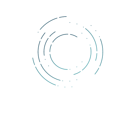
ETF otevřou dveře novému 
(pravděpodobně zejména institucionálnímu)
kapitálu, který by největší kryptoměne mohl pomoci v dosažení 
nového ATH.
 Přímý nákup kryptoměn je pro mnoho lidí stále technicky 
náročnou záležitostí, o které si myslí, že ji nezvládnou. Nákup 
prostřednictvím regulované entity je navíc pro velké objemy 
institucionálního kapitálu téměř nezbytností.
Přečtěte si také
:
BANK OF AMERICA SE ZAJÍMÁ O ETH, DEFI A NFT
Hranice nového ATH je aktuálně na dosah a Bitcoin se i díky očekávání 
schválení ETF dostal na úroveň 61 000 dolarů. Analytici nás však varují 
před scénářem, ve kterém obchodníci nakupovali již před schválením ETF 
a aktuálně se budou snažit vybírat své zisky, což by mohlo cenu poslat 
prudce dolů. Opačný scénář, při kterém překročíme dosavadní historické 
maximum, je však minimálně stejně relevantní. Známý analytik 
PlanB ve 
svém S2F modelu předpokládá, že na 6-ciferné ceny Bitcoinu se 
podíváme už tento rok.