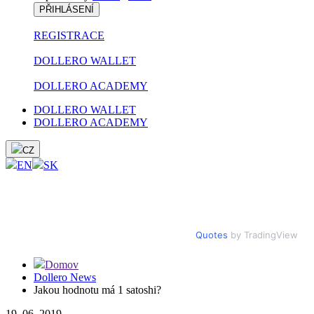
PŘIHLÁSENÍ
REGISTRACE
DOLLERO WALLET
DOLLERO ACADEMY
DOLLERO WALLET
DOLLERO ACADEMY
CZ
EN
SK
Quotes
by TradingView
Domov
Dollero News
Jakou hodnotu má 1 satoshi?
19. 06. 2019