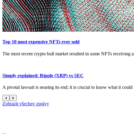
Top 10 most expensive NFTs ever sold
The most recent crypto bull market resulted in some NFTs receiving an
Simply explained: Ripple (XRP) vs SEC
A pivotal lawsuit is nearing its end; it is crucial to know what it coul
Zobrazit všechny zprávy