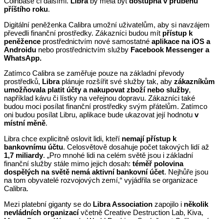
Coinbase či dalšími.
Libra
by měla být
dostupná v průběhu
příštího roku
.
Digitální peněženka Calibra umožní uživatelům, aby si navzájem
převedli finanční prostředky. Zákazníci budou mít
přístup k
peněžence
prostřednictvím nové samostatné
aplikace na iOS a
Androidu
nebo prostřednictvím služby
Facebook Messenger a
WhatsApp.
Zatímco Calibra se zaměřuje pouze na základní převody
prostředků,
Libra
plánuje rozšířit své služby tak, aby
zákazníkům
umožňovala platit účty a nakupovat zboží nebo služby
,
například kávu či lístky na veřejnou dopravu. Zákazníci také
budou moci posílat finanční prostředky svým přátelům. Zatímco
oni budou posílat Libru, aplikace bude ukazovat její hodnotu
v
místní měně
.
Libra chce explicitně oslovit lidi, kteří
nemají přístup k
bankovnímu účtu
. Celosvětově dosahuje počet takových lidí až
1,7 miliardy
. „Pro mnohé lidi na celém světě jsou i základní
finanční služby stále mimo jejich dosah:
téměř polovina
dospělých na světě nemá aktivní bankovní účet
. Nejhůře jsou
na tom obyvatelé rozvojových zemí,“ vyjádřila se organizace
Calibra.
Mezi platební giganty se do
Libra Association
zapojilo i
několik
nevládních organizací
včetně Creative Destruction Lab, Kiva,