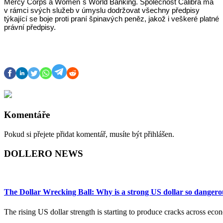
Mercy Corps a Women´s World Banking. Společnost Calibra má
v rámci svých služeb v úmyslu dodržovat všechny předpisy
týkající se boje proti praní špinavých peněz, jakož i veškeré platné
právní předpisy.
Komentáře
Pokud si přejete přidat komentář, musíte být přihlášen.
DOLLERO NEWS
The Dollar Wrecking Ball: Why is a strong US dollar so dangero
The rising US dollar strength is starting to produce cracks across ec