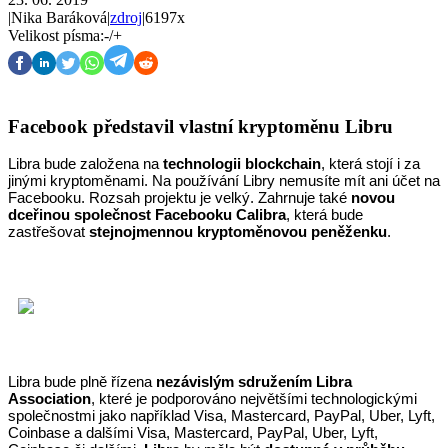
|
Nika Baráková
|
zdroj
|
6197x
Velikost písma:
-
/
+
Facebook představil vlastní kryptoměnu Libru
Libra bude založena na
technologii blockchain
, která stojí i za
jinými kryptoměnami. Na používání Libry nemusíte mít ani účet na
Facebooku. Rozsah projektu je velký. Zahrnuje také
novou
dceřinou společnost Facebooku Calibra
, která bude
zastřešovat
stejnojmennou kryptoměnovou peněženku
.
Libra bude plně řízena
nezávislým sdružením Libra
Association
, které je podporováno největšími technologickými
společnostmi jako například Visa, Mastercard, PayPal, Uber, Lyft,
Coinbase a dalšími Visa, Mastercard, PayPal, Uber, Lyft,