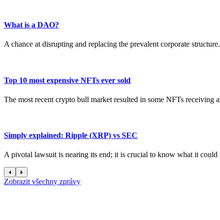
What is a DAO?
A chance at disrupting and replacing the prevalent corporate structure.
Top 10 most expensive NFTs ever sold
The most recent crypto bull market resulted in some NFTs receiving an
Simply explained: Ripple (XRP) vs SEC
A pivotal lawsuit is nearing its end; it is crucial to know what it coul
Zobrazit všechny zprávy