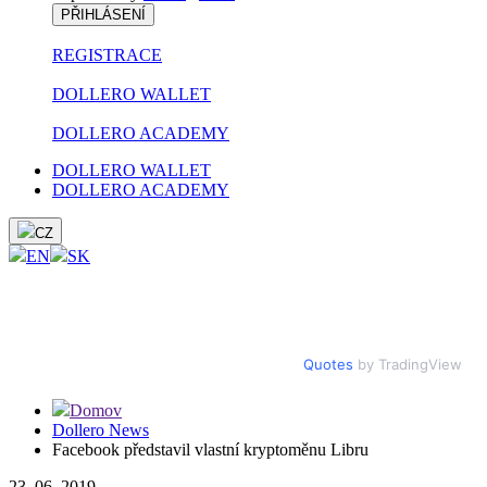
PŘIHLÁSENÍ
REGISTRACE
DOLLERO WALLET
DOLLERO ACADEMY
DOLLERO WALLET
DOLLERO ACADEMY
CZ
EN
SK
Quotes
by TradingView
Domov
Dollero News
Facebook představil vlastní kryptoměnu Libru
23. 06. 2019