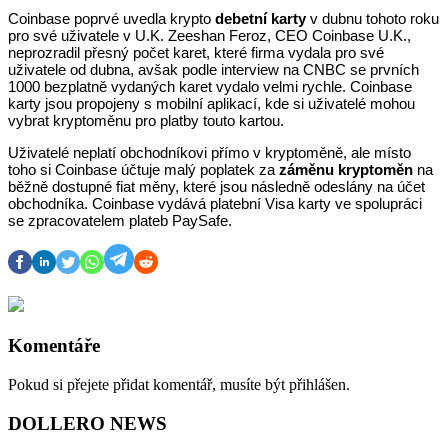
Coinbase poprvé uvedla krypto
debetní karty
v dubnu tohoto roku
pro své uživatele v U.K. Zeeshan Feroz, CEO Coinbase U.K.,
neprozradil přesný počet karet, které firma vydala pro své
uživatele od dubna, avšak podle interview na CNBC se prvních
1000 bezplatně vydaných karet vydalo velmi rychle. Coinbase
karty jsou propojeny s mobilní aplikací, kde si uživatelé mohou
vybrat kryptoměnu pro platby touto kartou.
Uživatelé neplatí obchodníkovi přímo v kryptoměně, ale místo
toho si Coinbase účtuje malý poplatek za
záměnu kryptoměn
na
běžně dostupné fiat měny, které jsou následně odeslány na účet
obchodníka. Coinbase vydává platební Visa karty ve spolupráci
se zpracovatelem plateb PaySafe.
Komentáře
Pokud si přejete přidat komentář, musíte být přihlášen.
DOLLERO NEWS