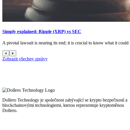
Simply explained: Ripple (XRP) vs SEC
A pivotal lawsuit is nearing its end; it is crucial to know what it coul
Zobrazit všechny zprávy
Dollero Technology je společnost zabývající se krypto bezpečností a
blockchainovými technologiemi, kterou reprezentuje kryptoměnou
Dollero.