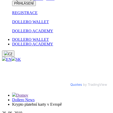
PŘIHLÁSENÍ
REGISTRACE
DOLLERO WALLET
DOLLERO ACADEMY
DOLLERO WALLET
DOLLERO ACADEMY
CZ
EN
SK
Quotes
by TradingView
Domov
Dollero News
Krypto platební karty v Evropě
26. 06. 2019