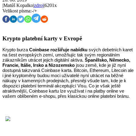
|
Matúš Kopalko
|
zdroj
|
6201x
Velikost písma:
-
/
+
Krypto platební karty v Evropě
Krypto burza
Coinbase rozšiřuje nabídku
svých debetních karet
na šest evropských zemí, umožňujíc tak svým regionálním
zákazníkům utrácet jejich digitální aktiva.
Španělsko, Německo,
Francie, Itálie, Irsko a Nizozemsko
jsou země, kde je již nyní
dostupná takzvaná Coinbase karta. Bitcoin, Ethereum, Litecoin ale
i jiné kryptoměny budou moci uživatelé nyní utrácet na běžné
nákupy v kamenných prodejnách, přesněji všude tam, kde je k
dispozici platební terminál akceptující Visu. Co je však ještě
atraktivnější, Coinbase kartu lze využívat i na platby online ve
vašem oblíbeném e-shopu, přes klasickou online platební bránu.