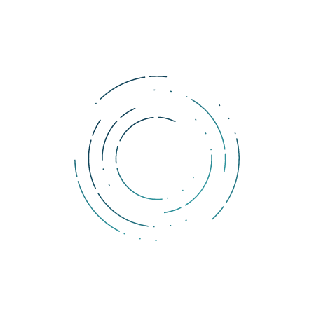
kryptoměnami
, jako je Ether (ETH) a tokeny ERC-20 na 
blockchainu Ethereum.
Tags:
Samsung
smartphone
kryptoměna
Komentáře
Pokud si přejete přidat komentář, musíte být přihlášen.
DOLLERO NEWS
The Dollar Wrecking Ball: Why is a strong US dollar so
dangerous?
The rising US dollar strength is starting to produce cracks across
economies and markets.