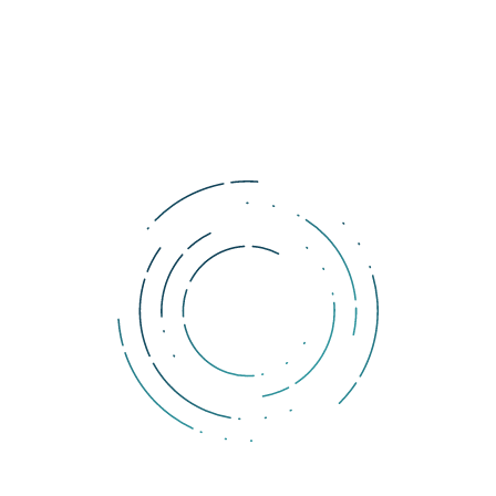
Až po úspešnom testovaní by tak malo prísť ku spusteniu pre 
verejnosť. Kedy by sa tak malo stať je však ešte nejasné. Avšak 
Čína je stále nepochybne jednou z prvých krajín, ktorým by sa 
mala podariť spustiť vlastná CBDC (Central Bank Digital 
Currency). 
O prvenstvo by Čína mohla „súperiť“ najmä so 
štátmi ako Švédsko, ktoré plánuje e-kronu alebo dokonca s 
celou Európskou Úniou a jej digitálnym eurom.
Tags:
Čína
digitálna mena
PBoC
Komentáre
Ak si prajete pridať komentár, musíte byť prihlásený.
DOLLERO NEWS
The Dollar Wrecking Ball: Why is a strong US dollar so
dangerous?