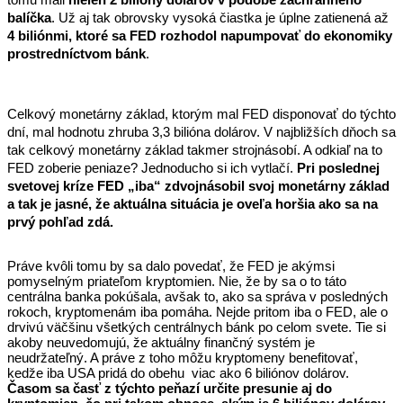
tomu mali
 nielen 2 bilióny dolárov v podobe záchranného 
balíčka
. Už aj tak obrovsky vysoká čiastka je úplne zatienená až 
4 biliónmi, ktoré sa FED rozhodol napumpovať do ekonomiky 
prostredníctvom bánk
.
Celkový monetárny základ, ktorým mal FED disponovať do týchto 
dní, mal hodnotu zhruba 3,3 bilióna dolárov. V najbližších dňoch sa 
tak celkový monetárny základ takmer strojnásobí. A odkiaľ na to 
FED zoberie peniaze? Jednoducho si ich vytlačí. 
Pri poslednej 
svetovej kríze FED „iba“ zdvojnásobil svoj monetárny základ 
a tak je jasné, že aktuálna situácia je oveľa horšia ako sa na 
prvý pohľad zdá.
Práve kvôli tomu by sa dalo povedať, že FED je akýmsi 
pomyselným priateľom kryptomien. Nie, že by sa o to táto 
centrálna banka pokúšala, avšak to, ako sa správa v posledných 
rokoch, kryptomenám iba pomáha. Nejde pritom iba o FED, ale o 
drvivú väčšinu všetkých centrálnych bánk po celom svete. Tie si 
akoby neuvedomujú, že aktuálny finančný systém je 
neudržateľný. A práve z toho môžu kryptomeny benefitovať, 
kedže iba USA pridá do obehu  viac ako 6 biliónov dolárov. 
Časom sa časť z týchto peňazí určite presunie aj do 