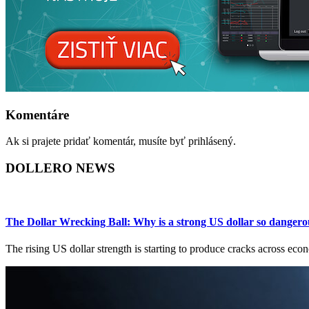
Komentáre
Ak si prajete pridať komentár, musíte byť prihlásený.
DOLLERO NEWS
The Dollar Wrecking Ball: Why is a strong US dollar so dangero
The rising US dollar strength is starting to produce cracks across ec