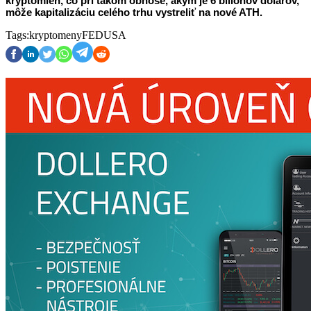
kryptomien, čo pri takom obnose, akým je 6 biliónov dolárov, 
môže kapitalizáciu celého trhu vystreliť na nové ATH. 
Tags:
kryptomeny
FED
USA