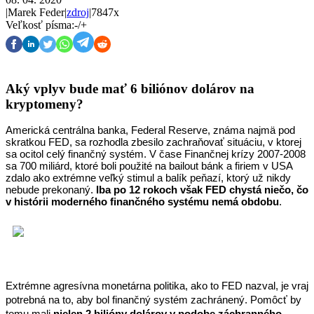
|
Marek Feder
|
zdroj
|
7847x
Veľkosť písma:
-
/
+
Aký vplyv bude mať 6 biliónov dolárov na
kryptomeny?
Americká centrálna banka, Federal Reserve, známa najmä pod 
skratkou FED, sa rozhodla zbesilo zachraňovať situáciu, v ktorej 
sa ocitol celý finančný systém. V čase Finančnej krízy 2007-2008 
sa 700 miliárd, ktoré boli použité na bailout bánk a firiem v USA 
zdalo ako extrémne veľký stimul a balík peňazí, ktorý už nikdy 
nebude prekonaný. 
Iba po 12 rokoch však FED chystá niečo, čo 
v histórii moderného finančného systému nemá obdobu
.
Extrémne agresívna monetárna politika, ako to FED nazval, je vraj 
potrebná na to, aby bol finančný systém zachránený. Pomôcť by 