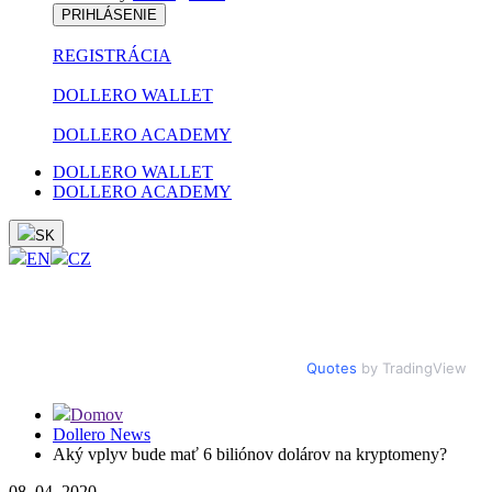
PRIHLÁSENIE
REGISTRÁCIA
DOLLERO WALLET
DOLLERO ACADEMY
DOLLERO WALLET
DOLLERO ACADEMY
SK
EN
CZ
Quotes
by TradingView
Domov
Dollero News
Aký vplyv bude mať 6 biliónov dolárov na kryptomeny?
08. 04. 2020