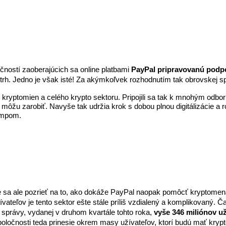
ností zaoberajúcich sa online platbami 
PayPal pripravovanú podp
trh. Jedno je však isté! Za akýmkoľvek rozhodnutím tak obrovskej spo
 kryptomien a celého krypto sektoru. Pripojili sa tak k mnohým odb
j môžu zarobiť. Navyše tak udržia krok s dobou plnou digitálizácie a r
tempom.
me sa ale pozrieť na to, ako dokáže PayPal naopak pomôcť kryptom
teľov je tento sektor ešte stále príliš vzdialený a komplikovaný. Ča
 správy, vydanej v druhom kvartále tohto roka, 
vyše 346 miliónov u
spoločnosti teda prinesie okrem masy užívateľov, ktorí budú mať kryp