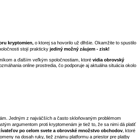
oru kryptomien,
 o ktorej sa hovorilo už dlhšie. Okamžite to spustilo 
ločnosti stojí prakticky 
jediný možný záujem - zisk!
orníkom a ďalším veľkým spoločnostiam, ktoré 
vidia obrovský 
ozmáhania online prostredia, čo podporuje aj aktuálna situácia okolo 
enám. Jedným z najväčších a často skloňovaným problémom 
stým argumentom proti kryptomenám je tiež to, že sa nimi dá platiť 
žívateľov po celom svete a obrovské množstvo obchodov
, ktoré 
tomeny na dosah ruky, tiež známu platformu a priestor pre platby 