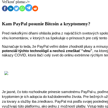
Veľkosť písma:
-
/
+
Kam PayPal posunie Bitcoin a kryptomeny?
Pred niekoľkými dňami ohlásila jedna z najväčších svetových spoloč
vlnu komentárov, v ktorých sa špekuluje o prínosoch pre celý tento 
Naznačuje to teda, že PayPal veľmi dobre zhodnotil plusy a mínusy
potenciál týchto technológií a nechcú zmeškať “vlnu”
, na ktore
nákazy COVID, ktorá tlačí celý svet do onlinu extrémne rýchlym 
Je jasné, čo toto rozhodnutie prinesie samotnému PayPal-u, poď
kryptomien je ich adopcia do každodenného života. Pre bežných užíva
za tovary a služby iba zriedkavo. PayPal má podľa svojej poslednej
využívajú túto platformu, ako jednu z možností platby. Vstup tejto 