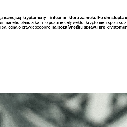
jznámejšej kryptomeny - Bitcoinu, ktorá za niekoľko dní stúpla 
omínaného plánu a kam to posunie celý sektor kryptomien spolu so s
u sa jedná o pravdepodobne 
najpozitívnejšiu správu pre kryptome