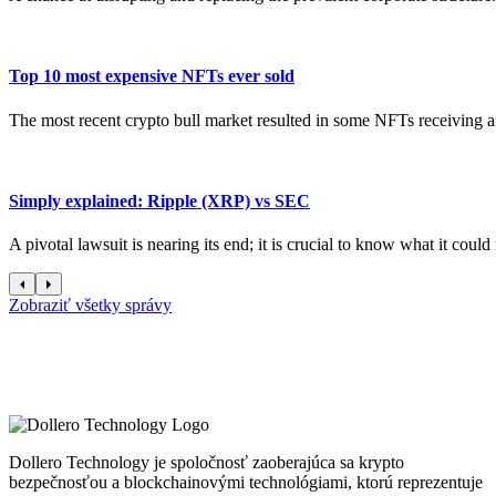
Top 10 most expensive NFTs ever sold
The most recent crypto bull market resulted in some NFTs receiving an
Simply explained: Ripple (XRP) vs SEC
A pivotal lawsuit is nearing its end; it is crucial to know what it coul
Zobraziť všetky správy
Dollero Technology je spoločnosť zaoberajúca sa krypto
bezpečnosťou a blockchainovými technológiami, ktorú reprezentuje