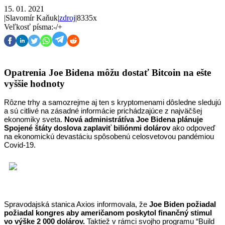
15. 01. 2021
|
Slavomír Kaňuk
|
zdroj
|
8335x
Veľkosť písma:
-
/
+
Opatrenia Joe Bidena môžu dostať Bitcoin na ešte
vyššie hodnoty
Rôzne trhy a samozrejme aj ten s kryptomenami dôsledne sledujú 
a sú citlivé na zásadné informácie prichádzajúce z najväčšej 
ekonomiky sveta. 
Nová administrátíva Joe Bidena plánuje 
Spojené štáty doslova zaplaviť biliónmi dolárov
 ako odpoveď 
na ekonomickú devastáciu spôsobenú celosvetovou pandémiou 
Covid-19.
Spravodajská stanica Axios informovala, že 
Joe Biden požiadal 
požiadal kongres aby američanom poskytol finančný stimul 
vo výške 2 000 dolárov.
 Taktiež v rámci svojho programu “Build 