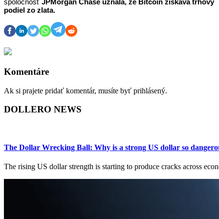
spoločnosť 
JPMorgan Chase uznala, že Bitcoin získava trhový 
podiel zo zlata.
Komentáre
Ak si prajete pridať komentár, musíte byť prihlásený.
DOLLERO NEWS
The Dollar Wrecking Ball: Why is a strong US dollar so dangero
The rising US dollar strength is starting to produce cracks across ec