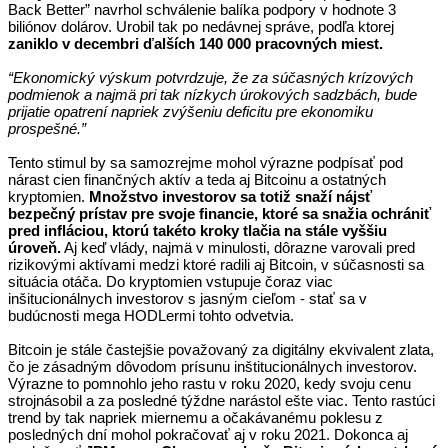
Back Better” navrhol schválenie balíka podpory v hodnote 3 
biliónov dolárov. Urobil tak po nedávnej správe, podľa ktorej 
zaniklo v decembri ďalších 140 000 pracovných miest.
“Ekonomický výskum potvrdzuje, že za súčasných krízových 
podmienok a najmä pri tak nízkych úrokových sadzbách, bude 
prijatie opatrení napriek zvýšeniu deficitu pre ekonomiku 
prospešné.”
Tento stimul by sa samozrejme mohol výrazne podpísať pod 
nárast cien finančných aktív a teda aj Bitcoinu a ostatných 
kryptomien. 
Množstvo investorov sa totiž snaží nájsť 
bezpečný prístav pre svoje financie, ktoré sa snažia ochrániť 
pred infláciou, ktorú takéto kroky tlačia na stále vyššiu 
úroveň.
 Aj keď vlády, najmä v minulosti, dôrazne varovali pred 
rizikovými aktívami medzi ktoré radili aj Bitcoin, v súčasnosti sa 
situácia otáča. Do kryptomien vstupuje čoraz viac 
inšitucionálnych investorov s jasným cieľom - stať sa v 
budúcnosti mega HODLermi tohto odvetvia.
Bitcoin je stále častejšie považovaný za digitálny ekvivalent zlata, 
čo je zásadným dôvodom prísunu inštitucionálnych investorov. 
Výrazne to pomnohlo jeho rastu v roku 2020, kedy svoju cenu 
strojnásobil a za posledné týždne narástol ešte viac. Tento rastúci 
trend by tak napriek miernemu a očakávanému poklesu z 
posledných dní mohol pokračovať aj v roku 2021. Dokonca aj 