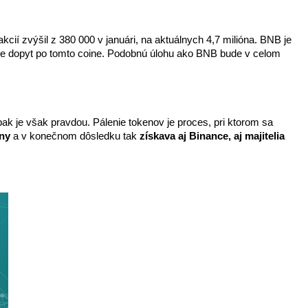
ií zvýšil z 380 000 v januári, na aktuálnych 4,7 milióna. BNB je 
je dopyt po tomto coine. Podobnú úlohu ako BNB bude v celom 
ak je však pravdou. Pálenie tokenov je proces, pri ktorom sa 
eny
 a v konečnom dôsledku tak 
získava aj Binance, aj majitelia 