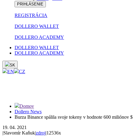
PRIHLÁSENIE
REGISTRÁCIA
DOLLERO WALLET
DOLLERO ACADEMY
DOLLERO WALLET
DOLLERO ACADEMY
SK
EN
CZ
Domov
Dollero News
Burza Binance spálila svoje tokeny v hodnote 600 miliónov $
19. 04. 2021
|
Slavomír Kaňuk
|
zdroj
|
12536x