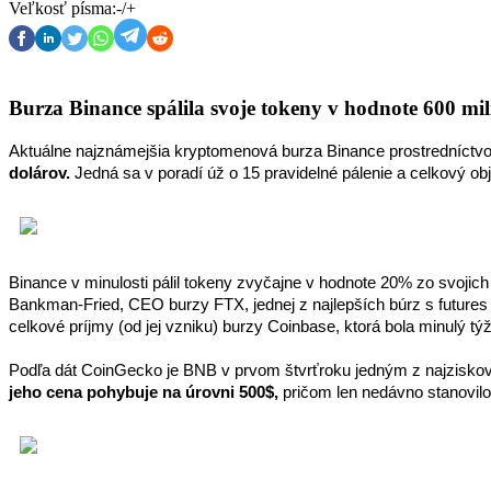
Veľkosť písma:
-
/
+
Burza Binance spálila svoje tokeny v hodnote 600 mi
Aktuálne najznámejšia kryptomenová burza Binance prostredníctvom
dolárov.
 Jedná sa v poradí úž o 15 pravidelné pálenie a celkový ob
Binance v minulosti pálil tokeny zvyčajne v hodnote 20% zo svojic
Bankman-Fried, CEO burzy FTX, jednej z najlepších búrz s futures
celkové príjmy (od jej vzniku) burzy Coinbase, ktorá bola minulý t
Podľa dát CoinGecko je BNB v prvom štvrťroku jedným z najziskove
jeho cena pohybuje na úrovni 500$,
 pričom len nedávno stanovilo