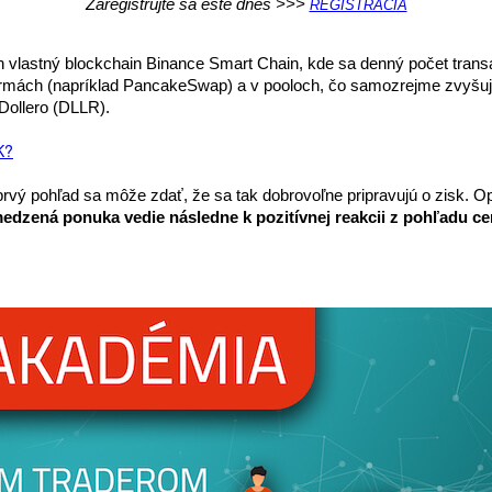
Zaregistrujte sa ešte dnes >>> 
REGISTRÁCIA
 vlastný blockchain Binance Smart Chain, kde sa denný počet transakc
atformách (napríklad PancakeSwap) a v pooloch, čo samozrejme zvyšu
Dollero (DLLR).
K?
 prvý pohľad sa môže zdať, že sa tak dobrovoľne pripravujú o zisk. Op
dzená ponuka vedie následne k pozitívnej reakcii z pohľadu c