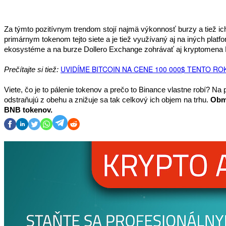
Za týmto pozitívnym trendom stojí najmä výkonnosť burzy a tiež ich
primárnym tokenom tejto siete a je tiež využívaný aj na iných pl
ekosystéme a na burze Dollero Exchange zohrávať aj kryptomena 
UVIDÍME BITCOIN NA CENE 100 000$ TENTO RO
Prečítajte si tiež: 
Viete, čo je to pálenie tokenov a prečo to Binance vlastne robí? Na
odstraňujú z obehu a znižuje sa tak celkový ich objem na trhu. 
Obme
BNB tokenov.