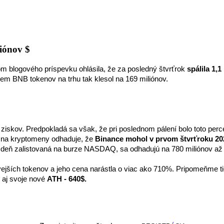
liónov $
 blogového príspevku ohlásila, že za posledný štvrťrok 
spálila 1,
jem BNB tokenov na trhu tak klesol na 169 miliónov.
h ziskov. Predpokladá sa však, že pri poslednom pálení bolo toto pe
 na kryptomeny odhaduje, že 
Binance mohol v prvom štvrťroku 202
ýždeň zalistovaná na burze NASDAQ, sa odhadujú na 780 miliónov až 1
jších tokenov a jeho cena narástla o viac ako 710%. Pripomeňme tie
 aj svoje nové 
ATH - 640$.