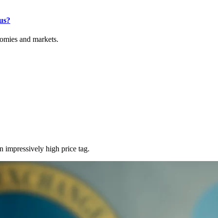
us?
onomies and markets.
 impressively high price tag.