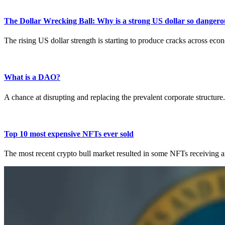
The Dollar Wrecking Ball: Why is a strong US dollar so dangero
The rising US dollar strength is starting to produce cracks across ec
What is a DAO?
A chance at disrupting and replacing the prevalent corporate structure.
Top 10 most expensive NFTs ever sold
The most recent crypto bull market resulted in some NFTs receiving an