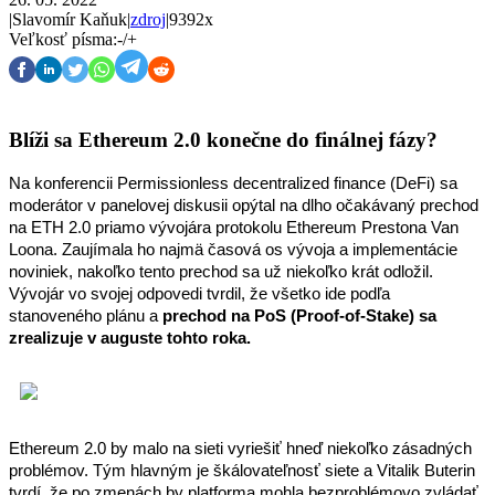
|
Slavomír Kaňuk
|
zdroj
|
9392x
Veľkosť písma:
-
/
+
Blíži sa Ethereum 2.0 konečne do finálnej fázy?
Na konferencii Permissionless decentralized finance (DeFi) sa 
moderátor v panelovej diskusii opýtal na dlho očakávaný prechod 
na ETH 2.0 priamo vývojára protokolu Ethereum Prestona Van 
Loona. Zaujímala ho najmä časová os vývoja a implementácie 
noviniek, nakoľko tento prechod sa už niekoľko krát odložil. 
Vývojár vo svojej odpovedi tvrdil, že všetko ide podľa 
stanoveného plánu a 
prechod na PoS (Proof-of-Stake) sa 
zrealizuje v auguste tohto roka.
Ethereum 2.0 by malo na sieti vyriešiť hneď niekoľko zásadných 
problémov. Tým hlavným je škálovateľnosť siete a Vitalik Buterin 
tvrdí, že po zmenách by platforma mohla bezproblémovo zvládať 