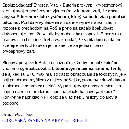
Spoluzakladateľ Etherea, Vitalik Buterin prekvapil kryptomenový 
svet aj svojim nedávnym vyjadrením, v ktorom tvrdí, že 
chce, 
aby sa Ethereum stalo systémom, ktorý sa bude viac podobať 
bitcoinu.
 Podobné vyhlásenia sú samozrejme v absolútnom 
rozpore s prechodom na PoS a preto sa začalo špekulovať 
dokonca aj o tom, že Vitalik by mohol chcieť opustiť Ethereum a 
pracovať na bitcoine. Treba však dodať, že vzhľadom na dátum 
zverejnenia týchto úvah je možné, že sa jednalo iba o 
prvoaprílový žart.
Blogový príspevok Buterina naznačuje, že by mohol skutočne 
vnútorne 
sympatizovať s bitcoinovým maximalizmom.
 Tvrdí, 
že aj keď sú BTC maximalisti často označovaní za toxických, je v 
boji pri obrane myšlienky najčestnejšej kryptomeny zdravá dávka 
intolerancie ospravedlniteľná. Vyjadril aj svoje obavy a mieril ich 
najmä na rôzne moderné finančné blockchainové „aplikácie“ - 
konkrétne napríklad NFT opíc za viac než 3 milióny dolárov a 
podobne.
Prečítajte si tiež:
OBROVSKÁ PANIKA NA KRYPTO TRHOCH