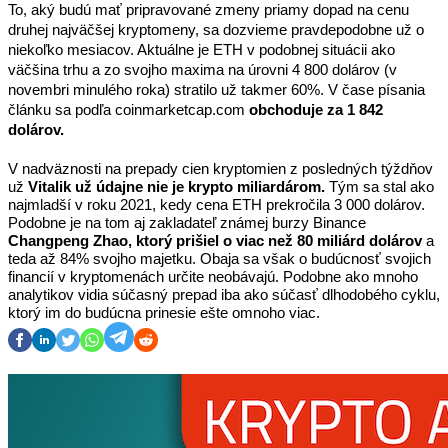
To, aký budú mať pripravované zmeny priamy dopad na cenu 
druhej najväčšej kryptomeny, sa dozvieme pravdepodobne už o 
niekoľko mesiacov. Aktuálne je ETH v podobnej situácii ako 
väčšina trhu a zo svojho maxima na úrovni 4 800 dolárov (v 
novembri minulého roka) stratilo už takmer 60%. V čase písania 
článku sa podľa coinmarketcap.com 
obchoduje za 1 842 
dolárov.
V nadväznosti na prepady cien kryptomien z posledných týždňov 
už 
Vitalik už údajne nie je krypto miliardárom.
 Tým sa stal ako 
najmladší v roku 2021, kedy cena ETH prekročila 3 000 dolárov. 
Podobne je na tom aj zakladateľ známej burzy Binance 
Changpeng Zhao, ktorý prišiel o viac než 80 miliárd dolárov
 a 
teda až 84% svojho majetku. Obaja sa však o budúcnosť svojich 
financií v kryptomenách určite neobávajú. Podobne ako mnoho 
analytikov vidia súčasný prepad iba ako súčasť dlhodobého cyklu, 
ktorý im do budúcna prinesie ešte omnoho viac.