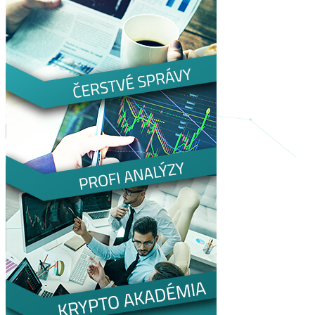
PRIHLÁSENIE/REGISTRÁCIA
EN
CZ
Prihlásenie
Zabudnutý
e-mail
/
heslo