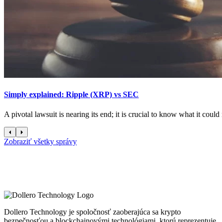
Simply explained: Ripple (XRP) vs SEC
A pivotal lawsuit is nearing its end; it is crucial to know what it coul
Zobraziť všetky správy
Dollero Technology je spoločnosť zaoberajúca sa krypto
bezpečnosťou a blockchainovými technológiami, ktorú reprezentuje