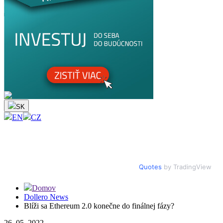
PRIHLÁSENIE
REGISTRÁCIA
DOLLERO WALLET
DOLLERO ACADEMY
DOLLERO WALLET
DOLLERO ACADEMY
SK
EN
CZ
Quotes
by TradingView
Domov
Dollero News
Blíži sa Ethereum 2.0 konečne do finálnej fázy?
26. 05. 2022