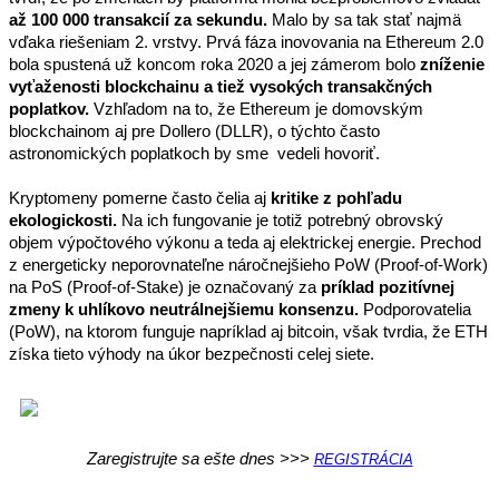
až 100 000 transakcií za sekundu.
 Malo by sa tak stať najmä 
vďaka riešeniam 2. vrstvy. Prvá fáza inovovania na Ethereum 2.0 
bola spustená už koncom roka 2020 a jej zámerom bolo 
zníženie 
vyťaženosti blockchainu a tiež vysokých transakčných 
poplatkov.
 Vzhľadom na to, že Ethereum je domovským 
blockchainom aj pre Dollero (DLLR), o týchto často 
astronomických poplatkoch by sme  vedeli hovoriť.
Kryptomeny pomerne často čelia aj 
kritike z pohľadu 
ekologickosti.
 Na ich fungovanie je totiž potrebný obrovský 
objem výpočtového výkonu a teda aj elektrickej energie. Prechod 
z energeticky neporovnateľne náročnejšieho PoW (Proof-of-Work) 
na PoS (Proof-of-Stake) je označovaný za 
príklad pozitívnej 
zmeny k uhlíkovo neutrálnejšiemu konsenzu.
 Podporovatelia 
(PoW), na ktorom funguje napríklad aj bitcoin, však tvrdia, že ETH 
získa tieto výhody na úkor bezpečnosti celej siete.
Zaregistrujte sa ešte dnes >>> 
REGISTRÁCIA