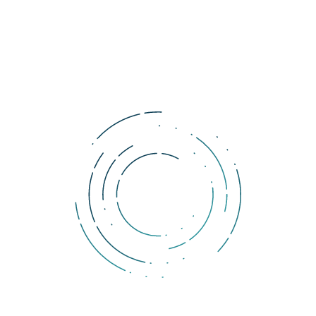
rokoch, uvádza nedávna štúdia od spoločnosti KPMG, ktorá 
skúmala postoje prijatia technológie blockchain vo vlastnom 
podnikaní medzi 740 globálnymi lídrami v technologickom 
priemysle v 12 krajinách.
Dokazuje to, aký veľký potenciál majú kryptomeny a technológia 
blockchain. V najbližších rokoch tak majú 
príležitosť zmeniť celú 
svetovú ekonomiku
.
Komentáre
Ak si prajete pridať komentár, musíte byť prihlásený.
DOLLERO NEWS
The Dollar Wrecking Ball: Why is a strong US dollar so
dangerous?