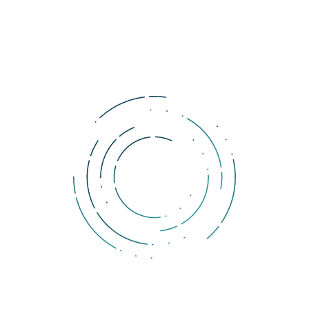
na technológiu blockchain. Príkladom je tvorca ťažiarenskych 
čipov Taiwan Semiconductor Manufacturing.
Celkovo má v pláne tento fond investovať do 46 spoločností. To 
dokazuje, že investori vidia 
možnosti aplikácie novej 
technológie blockchain
 a jej potenciál do budúcna.
Komentáre
Ak si prajete pridať komentár, musíte byť prihlásený.
DOLLERO NEWS
The Dollar Wrecking Ball: Why is a strong US dollar so
dangerous?
The rising US dollar strength is starting to produce cracks across