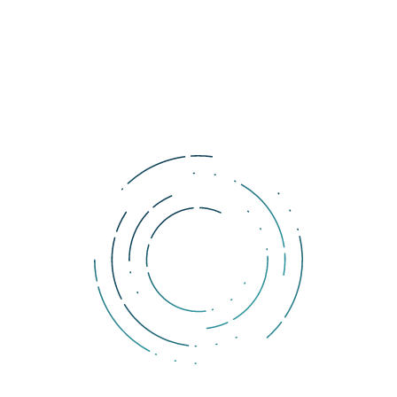
interného tokenu v takmer reálnom čase, čo má za následok 
podstatné zvýšenie efektivity a pre vlastníkov značiek je úplne 
transparentné. Výsledky testu potvrdzujú hospodárnosť priebehu 
kampane cez smart kontrakty, oproti kampani bez nich.”
PepsiCo vykonala test v marci v regióne Tichomorskej ázie a s 
výsledkami je spokojná. Preto 
plánuje pokračovať v druhej fáze
a pridať ďalšie platby a výkonnostné metriky, za účelom lepšieho 
preskúmania využitia blockchainu pre automatický nákup 
reklamy.
Komentáre
Ak si prajete pridať komentár, musíte byť prihlásený.
DOLLERO NEWS
The Dollar Wrecking Ball: Why is a strong US dollar so